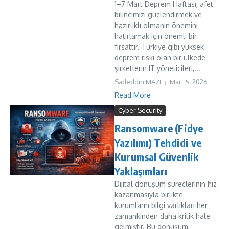
1–7 Mart Deprem Haftası, afet
bilincimizi güçlendirmek ve
hazırlıklı olmanın önemini
hatırlamak için önemli bir
fırsattır. Türkiye gibi yüksek
deprem riski olan bir ülkede
şirketlerin IT yöneticileri,...
Sadeddin MAZI
Mart 5, 2026
Read More
Cyber Security
Ransomware (Fidye
Yazılımı) Tehdidi ve
Kurumsal Güvenlik
Yaklaşımları
Dijital dönüşüm süreçlerinin hız
kazanmasıyla birlikte
kurumların bilgi varlıkları her
zamankinden daha kritik hale
gelmiştir. Bu dönüşüm,