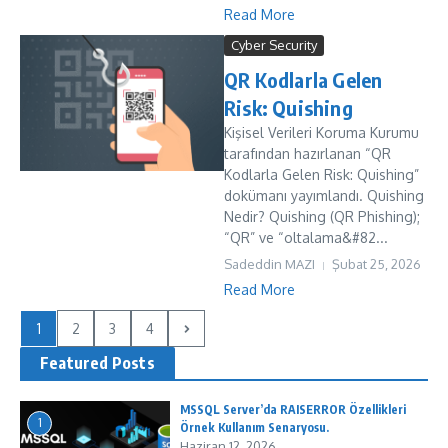
Read More
Cyber Security
QR Kodlarla Gelen
Risk: Quishing
Kişisel Verileri Koruma Kurumu
tarafından hazırlanan “QR
Kodlarla Gelen Risk: Quishing”
dokümanı yayımlandı. Quishing
Nedir? Quishing (QR Phishing);
“QR” ve “oltalama&#82...
Sadeddin MAZI
Şubat 25, 2026
Read More
1
2
3
4
Featured Posts
MSSQL Server’da RAISERROR Özellikleri
1
Örnek Kullanım Senaryosu.
Haziran 12, 2026