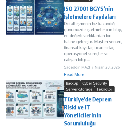
ISO 27001 BGYS’nin
İşletmelere Faydaları
Dijitalleşmenin hız kazandığı
günümüzde işletmeler için bilgi,
en değerli varlıklardan biri
haline gelmiştir. Müşteri verileri,
finansal kayıtlar, ticari sırlar,
operasyonel süreçler ve
çalışan bilgil...
Sadeddin MAZI
Nisan 20, 2026
Read More
Backup
Cyber Security
Server-Storage
Teknoloji
Türkiye’de Deprem
Riski ve IT
Yöneticilerinin
Sorumluluğu