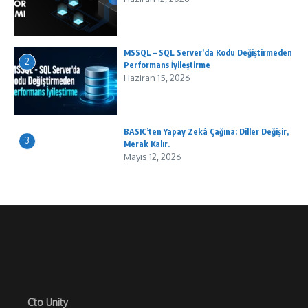
MSSQL – SQL Server’da Kodu Değiştirmeden
2
Performans İyileştirme
Haziran 15, 2026
BASIC’ten Yapay Zekâ Çağına: Diller Değişir,
3
Merak Kalır.
Mayıs 12, 2026
Cto Unity