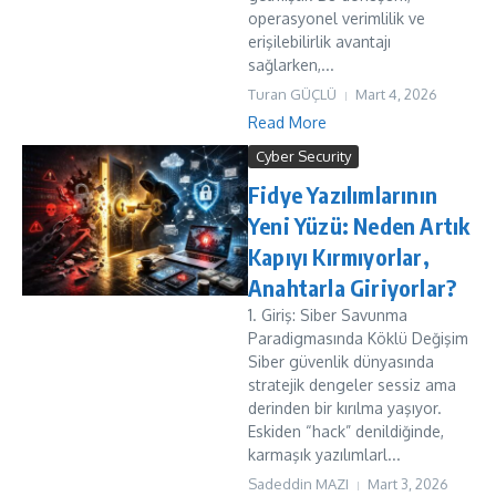
operasyonel verimlilik ve
erişilebilirlik avantajı
sağlarken,...
Turan GÜÇLÜ
Mart 4, 2026
Read More
Cyber Security
Fidye Yazılımlarının
Yeni Yüzü: Neden Artık
Kapıyı Kırmıyorlar,
Anahtarla Giriyorlar?
1. Giriş: Siber Savunma
Paradigmasında Köklü Değişim
Siber güvenlik dünyasında
stratejik dengeler sessiz ama
derinden bir kırılma yaşıyor.
Eskiden “hack” denildiğinde,
karmaşık yazılımlarl...
Sadeddin MAZI
Mart 3, 2026