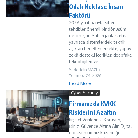
Odak Noktası: İnsan
Faktörü
2026 yılı itibarıyla siber
tehditler önemli bir dönüşüm
geçirmiştir. Saldırganlar artık
yalnızca sistemlerdeki teknik
açıkları hedeflememekte; yapay
zekâ destekli içerikler, deepfake
teknolojileri ve ...
Sadeddin MAZI
Temmuz 24, 2026
Read More
Cyber Security
Firmanızda KVKK
Risklerini Azaltın
Kişisel Verilerinizi Koruyun,
İşinizi Güvence Altına Alın Dijital
dönüşümün hız kazandığı