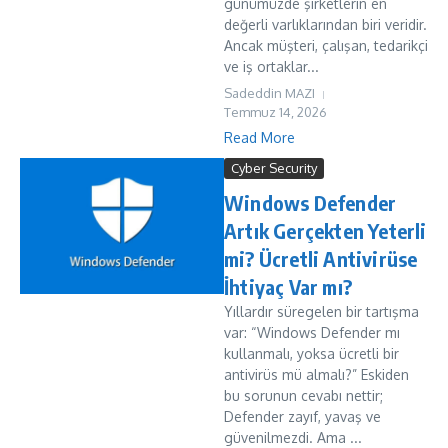
günümüzde şirketlerin en
değerli varlıklarından biri veridir.
Ancak müşteri, çalışan, tedarikçi
ve iş ortaklar...
Sadeddin MAZI
Temmuz 14, 2026
Read More
Cyber Security
Windows Defender
Artık Gerçekten Yeterli
mi? Ücretli Antivirüse
İhtiyaç Var mı?
Yıllardır süregelen bir tartışma
var: “Windows Defender mı
kullanmalı, yoksa ücretli bir
antivirüs mü almalı?” Eskiden
bu sorunun cevabı nettir;
Defender zayıf, yavaş ve
güvenilmezdi. Ama ...