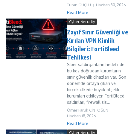
Turan GÜÇLÜ
Haziran 30, 2026
Read More
Cyber Security
Zayıf Sınır Güvenliği ve
Kırılan VPN Kimlik
Bilgileri: FortiBleed
Tehlikesi
Siber saldırganların hedefinde
bu kez doğrudan kurumların
sınır güvenlik cihazları var. Son
dönemde ortaya çıkan ve
birçok ülkede büyük ölçekli
kurumları etkileyen FortiBleed
saldırıları, firewall sis...
Ömer Faruk CİNTOSUN
Haziran 18, 2026
Read More
Cyber Security