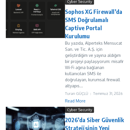
Cyber Security
Sophos XG Firewall’da
SMS Doğrulamalı
Captive Portal
Kurulumu
Bu yazıda, Alperteks Mensucat
San. ve Tic. A.Ş. için
geliştirdiğim ve yayına aldığım
bir projeyi paylaşıyorum: misafir
Wi-Fi ağına bağlanan
kullanıcıları SMS ile
doğrulayan, kurumsal firewall
altyapıs...
Turan GÜÇLÜ
Temmuz 31, 2026
Read More
Cyber Security
2026’da Siber Güvenlik
Stratejisinin Yeni